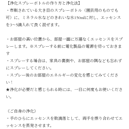
【浄化スプレーボトルの作り方と浄化法】
・市販されている大き目のスプレーボトル（園芸用のものでも
可）に、ミネラル水などのきれいな水150mlに対し、エッセンス
を3～5滴入れて良く混ぜます。
・お部屋の高い位置から、部屋一面に万遍なくエッセンスをスプ
レーします。※スプレーする前に電化製品の電源を切っておきま
す
・スプレーする場合は、家具の裏側や、お部屋の隅なども忘れず
にスプレーしてください。
・スプレー後のお部屋のエネルギーの変化を感じてみてくださ
い！
★浄化が必要だと感じられる時には、一日に何度もお使いくださ
い。
《ご自身の浄化》
・手のひらにエッセンスを数滴落として、両手を擦り合わせてエ
ッセンスを蒸発させます。