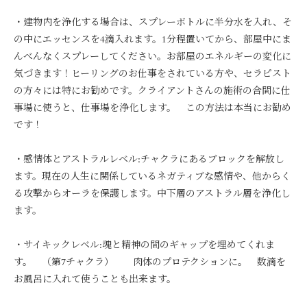
・建物内を浄化する場合は、スプレーボトルに半分水を入れ、そ
の中にエッセンスを4滴入れます。1分程置いてから、部屋中にま
んべんなくスプレーしてください。お部屋のエネルギーの変化に
気づきます！ヒーリングのお仕事をされている方や、セラピスト
の方々には特にお勧めです。クライアントさんの施術の合間に仕
事場に使うと、仕事場を浄化します。 この方法は本当にお勧め
です！
・感情体とアストラルレベル:チャクラにあるブロックを解放し
ます。現在の人生に関係しているネガティブな感情や、他からく
る攻撃からオーラを保護します。中下層のアストラル層を浄化し
ます。
・サイキックレベル:魂と精神の間のギャップを埋めてくれま
す。 （第7チャクラ） 肉体のプロテクションに。 数滴を
お風呂に入れて使うことも出来ます。