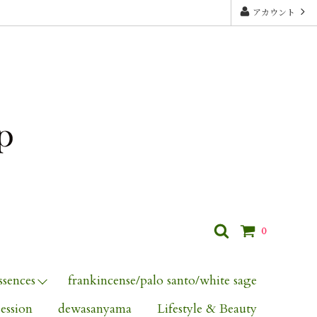
アカウント
0
ssences
frankincense/palo santo/white sage
session
dewasanyama
Lifestyle & Beauty