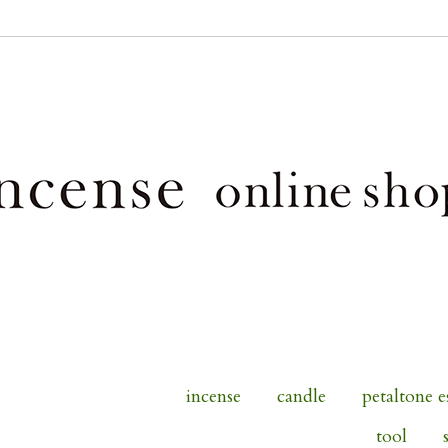
incense
candle
petaltone e
tool