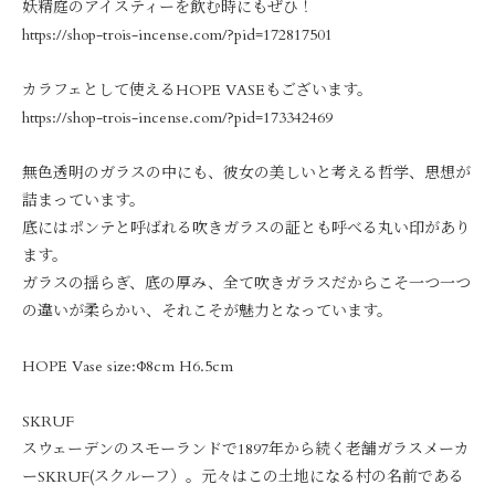
妖精庭のアイスティーを飲む時にもぜひ！
https://shop-trois-incense.com/?pid=172817501
カラフェとして使えるHOPE VASEもございます。
https://shop-trois-incense.com/?pid=173342469
無色透明のガラスの中にも、彼女の美しいと考える哲学、思想が
詰まっています。
底にはポンテと呼ばれる吹きガラスの証とも呼べる丸い印があり
ます。
ガラスの揺らぎ、底の厚み、全て吹きガラスだからこそ一つ一つ
の違いが柔らかい、それこそが魅力となっています。
HOPE Vase size:Φ8cm H6.5cm
SKRUF
スウェーデンのスモーランドで1897年から続く老舗ガラスメーカ
ーSKRUF(スクルーフ）。元々はこの土地になる村の名前である