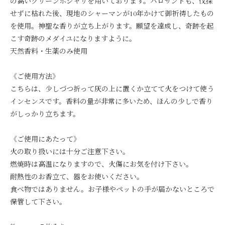
の高いグリーンホジャリを用いております。パロサントも、伐採
せずに枯れた後、現地のシャーマンが10年かけて御祈祷したもの
を使用。神聖な香りが立ち上がります。願望を達成し、奇跡を起
こす奇跡のメダイユになりますように。
天然香料・生薬のみ使用
《ご使用方法》
こちらは、少しづつ折って灰の上に置くか立てて火をつけて使う
インセンスです。香料の量が非常に多いため、ほんの少しで香り
がしっかり立ちます。
《ご使用にあたって》
火の取り扱いには十分ご注意下さい。
燃焼時は高温になりますので、火傷にお気を付け下さい。
耐熱性のお香立て、器をお使いください。
食べ物ではありません。お子様やペットの手が届かないところで
保管して下さい。